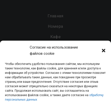
Главная
Номера
Кафе
Бар
Согласие на использование
файлов cookie
Услуги
Чтобы обеспечить удобство пользования сайтом, мы используем
Контакты
такие технологии, как файлы cookie, для хранения и/или доступа к
информации об устройстве. Согласие с этими технологиями позволит
нам обрабатывать такие данные, как поведение при просмотре
страниц или ваши предпочтения. Отсутствие согласия или отзыв
согласия может отрицательно сказаться на некоторых функциях
Гостинично-развлекательный комплекс «Парк» - 2026 - Все
сайта. Продолжая использовать сайт, вы соглашаетесь на
использование файлов cookie, а также даете согласие на
обработку
права защищены.
персональных данных
Политика конфиденциальности персональных данных
|
Согласие на обработку персональных данных