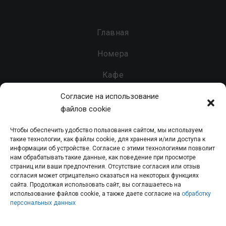
Главная
Номера
Кафе
Бар
Согласие на использование
файлов cookie
Услуги
Чтобы обеспечить удобство пользования сайтом, мы используем
Контакты
такие технологии, как файлы cookie, для хранения и/или доступа к
информации об устройстве. Согласие с этими технологиями позволит
нам обрабатывать такие данные, как поведение при просмотре
страниц или ваши предпочтения. Отсутствие согласия или отзыв
согласия может отрицательно сказаться на некоторых функциях
Гостинично-развлекательный комплекс «Парк» - 2026 - Все
сайта. Продолжая использовать сайт, вы соглашаетесь на
использование файлов cookie, а также даете согласие на
обработку
права защищены.
персональных данных
Политика конфиденциальности персональных данных
|
Согласие на обработку персональных данных