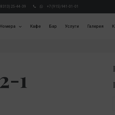
(8313) 25-44-39
+7 (915) 941-01-01
Номера
Кафе
Бар
Услуги
Галерея
К
2-1
S
f