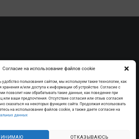
Согласие на использование файлов cookie
 удобство пользования сайтом, мы используем такие технологии, как
такты
я хранения и/или доступа к информации об устройстве. Согласие с
ми позволит нам обрабатывать такие данные, как поведение при
ц или ваши предпочтения. Отсутствие согласия или отзыв согласия
но сказаться на некоторых функциях сайта. Продолжая использовать
щены.
етесь на использование файлов cookie, а также даете согласие на
сональных данных
нальных данных
РИНИМАЮ
ОТКАЗЫВАЮСЬ