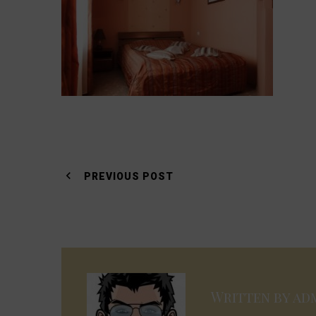
Навигация
PREVIOUS POST
по
записям
Written by
ad