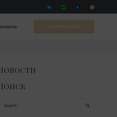
VK
Tripadvisor
Booking
Google
онтакты
БРОНИРОВАНИЕ
Новости
Поиск
earch
or: