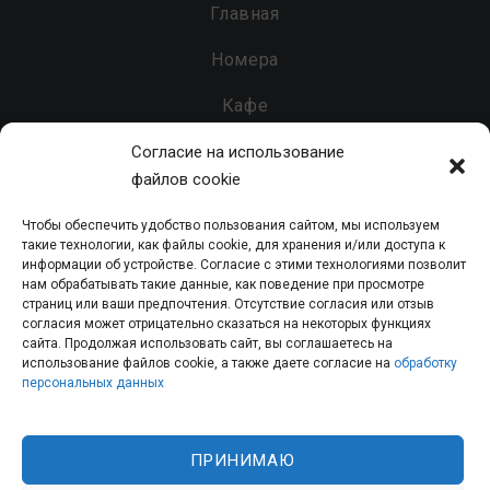
Главная
Номера
Кафе
Бар
Согласие на использование
файлов cookie
Услуги
Чтобы обеспечить удобство пользования сайтом, мы используем
Контакты
такие технологии, как файлы cookie, для хранения и/или доступа к
информации об устройстве. Согласие с этими технологиями позволит
нам обрабатывать такие данные, как поведение при просмотре
страниц или ваши предпочтения. Отсутствие согласия или отзыв
согласия может отрицательно сказаться на некоторых функциях
Гостинично-развлекательный комплекс «Парк» - 2026 - Все
сайта. Продолжая использовать сайт, вы соглашаетесь на
использование файлов cookie, а также даете согласие на
обработку
права защищены.
персональных данных
Политика конфиденциальности персональных данных
|
Согласие на обработку персональных данных
ПРИНИМАЮ