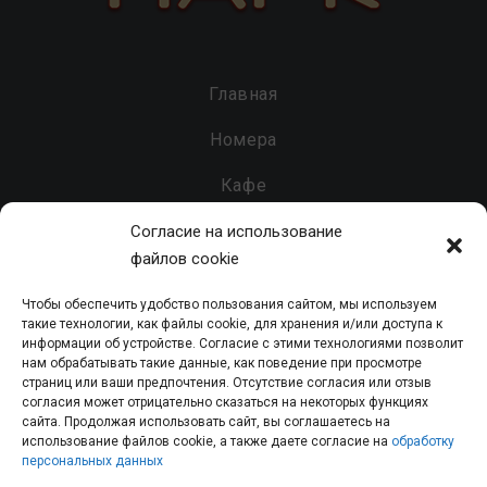
Главная
Номера
Кафе
Бар
Согласие на использование
файлов cookie
Услуги
Чтобы обеспечить удобство пользования сайтом, мы используем
Контакты
такие технологии, как файлы cookie, для хранения и/или доступа к
информации об устройстве. Согласие с этими технологиями позволит
нам обрабатывать такие данные, как поведение при просмотре
страниц или ваши предпочтения. Отсутствие согласия или отзыв
согласия может отрицательно сказаться на некоторых функциях
Гостинично-развлекательный комплекс «Парк» - 2026 - Все
сайта. Продолжая использовать сайт, вы соглашаетесь на
использование файлов cookie, а также даете согласие на
обработку
права защищены.
персональных данных
Политика конфиденциальности персональных данных
|